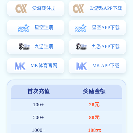
首页
体育头条
正文
在足球赛季的最后阶段，球队的表现往往决定了整个赛季的
成败。凯塞多作为一名重要球员，尽管在比赛中创造了众多
机会，却未能取得理想的结果，这让他倍感失望。然而，他
对未来充满信心，并表示将在接下来的五轮比赛中全力争
胜。这篇文章将从凯塞多的表现、球队整体战术、心理因素
及未来展望四个方面详细分析这一情况，以期为球迷和评论
员提供更深入的理解。
1、凯塞多的个人表现
凯塞多在本赛季中的个人表现可以用“起伏不定”来形容。他
虽然在很多场次中创造了得分机会，但却常常错失良机。这
种情况不仅影响了他的自信心，也使得球队整体成绩受到了
影响。在关键时刻，他的一些决策和处理球方式显得犹豫不