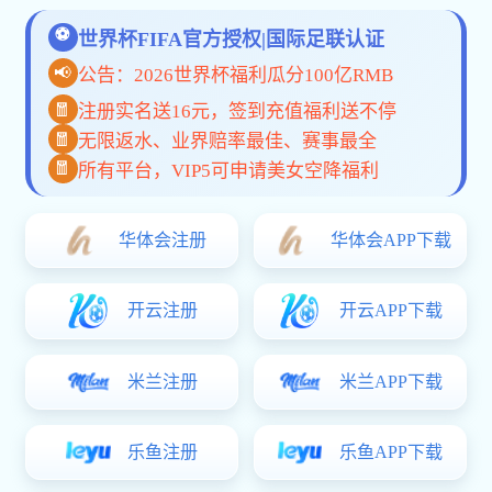
下载APP
凯塞多：尽管机会众多但结果不佳决心
在最后五轮全力争胜
2026-06-06 10:35
阅读 57 次