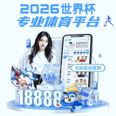
注册入口
世界杯官方端网站登录入口
· 体育观看更便捷
连接你的赛事视野，打造球迷专属的数字主场。
世界杯官
方端网站登录入口网页版
提供多终端支持、高清视频、 实
时比分与赛事推荐，让你随时随地畅享体育内容。
网页端入口