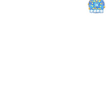
新手上路 · 常见问题流程解答
从注册到观看赛事，常见使用疑问一次解答，助你快速上手 世界
杯官方端网站登录入口 体育直播平台。
1
如何注册成为平台用户？
请点击首页右上角“注册”按钮，填写手机号、验证码与登
录密码即可完成注册。注册成功后，即可开启完整体育赛
事直播体验。
2
是否需要实名认证？
为保障账号安全，我们建议用户绑定手机与邮箱进行基础
身份验证，便于找回账号及接收赛事通知。