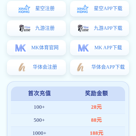
APP、PC 和移动网页端。在东南亚、中东、欧洲等区域建立
了本地化技术与客服团队，确保每位用户都能获得便捷、可
靠的服务体验。
截至目前，世界杯官方端网站登录入口 已拥有超
100 万+
注
册用户，服务网络覆盖十余国家与地区，日均访问量持续增
长，深受广大体育爱好者喜爱。
我们将继续秉持“
技术创新、用户至上、安全高效
”的理念，
持续优化产品架构与内容体验，致力于成为全球领先的世界
杯官方端网站登录入口-世界杯(中国)平台。