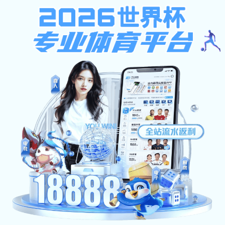
注册入口
用户使用协议
一、协议的接受
在您访问或使用本平台（以下简称“本平台”或“本服务”）之前，
请您仔细阅读并充分理解本《用户使用协议》（以下简称“本协
议”）。一旦您注册、登录、访问或使用本平台，即视为您已阅
读、理解并同意受本协议全部条款的约束。
二、账户注册与使用
1. 用户在注册时应提供真实、合法、有效的信息，并保证资料的