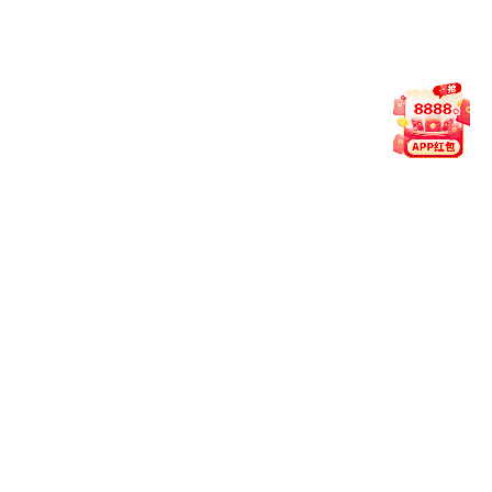
重要一步。他们期待借此机会，加快更新换代步伐，为未来
争取更多荣誉奠定基础。
总结：
综上所述，利物浦支持斯洛特计划今夏引进1至2名新型边
锋，以期提升整体实力，这是一个经过深思熟虑后的决策。
从改进战术结构到增加人员深度，再到明确放弃不再适合自
己的旧将，每一步都体现了管理层对于未来发展蓝图的一致
认同与追求。
最终，这一系列举措不仅旨在增强当前队伍竞争力，更是为
了打造一个可持续发展的生态系统，使得红军能够长期保持
在英超乃至欧洲足坛中的领先地位，为广大球迷奉献更多精
彩瞬间与辉煌成就。