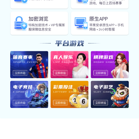
状态的差异。虽然阿根廷有梅西这样的超级巨星，但整支球
队在整体配合与默契度上尚未达到最佳水平。而葡萄牙则通
过多场友谊赛以及预选赛锻炼出来了较强的团队合作精神，
这为他们提供了更多胜算。
其次，葡萄牙近年来涌现出了一批年轻且有潜力的新星，例
如菲利克斯等人，这些新人的加入注入了活力，使得球队战
术更加多样化。同时，他们也可以分担老将如C罗身上的压
力，让后者能够发挥出最佳状态。在关键时刻，这种深度可
能成为决定比赛胜负的重要因素。
最后，两队若在淘汰赛相遇，将会是一场精彩绝伦的对决。
但如果把握住机会，并且在临场发挥上超越阿根廷，那么葡
萄牙确实有很大的希望能将其挡在四强之外。
3、英格兰挺进决赛分析