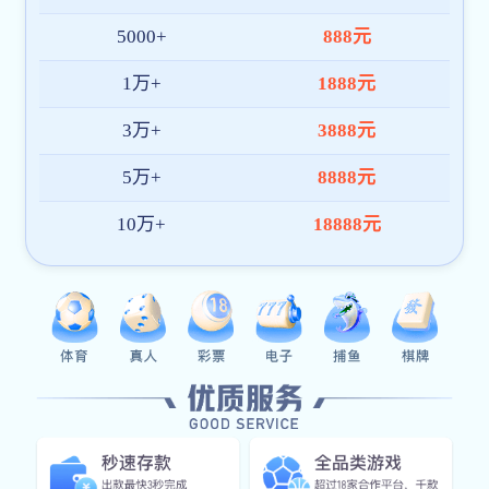
验。此外，教练团队也在不断优化战术，使得球队在攻防两
端都更具威胁。
其次，法国队在世界杯历史上有着辉煌的战绩，他们曾于
1998年和2018年两次捧起大力神杯。这样的历史底蕴为球队
增添了自信，也让球员们在面对压力时能够更从容应对。因
此，在心理素质方面，法国队相较于其他球队具有明显优
势。
最后，在小组赛阶段，法国队展现出良好的状态。这使他们
能够以较轻松的姿态进入淘汰赛阶段。在这种情况下，他们
有可能利用对手之间的消耗，从而顺利晋级并最终获得冠
军。
2、葡萄牙淘汰阿根廷之路
关于葡萄牙能够淘汰阿根廷的说法，首先要考虑到两队目前