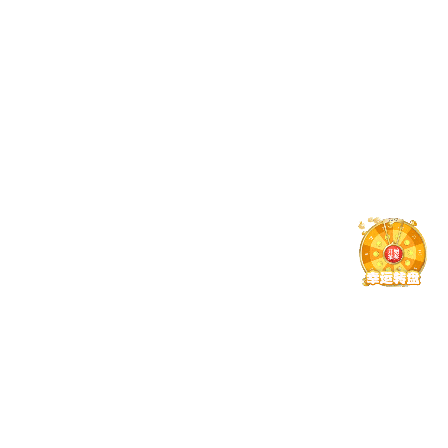
英格兰近年来逐渐崛起，他们不仅拥有一支年轻且富有朝气
的球队，还积累了越来越多的大赛经验。在最近的一届欧洲
杯中，英格兰杀入决赛，可见其水平正在稳步提升。这股势
头，无疑让他们成为本届世界杯中的一匹黑马。
此外，英格兰具备良好的攻防平衡。无论是凯恩作为前锋所
带来的进攻火力，还是后防线上的马奎尔与斯通斯所提供的
稳定性，都使得这支球队形成一个完整而高效的体系。这种
均衡的发展模式让他们更容易适应不同类型比赛带来的挑
战。
最后，如果英格兰能够保持健康，不遭受重大伤病困扰，那
么要想冲击决赛并非不可能。毕竟，在足够优秀和团结一致
的时候，他们完全可以打破以往“冤家”形象，再次向世界展
示自己的实力与魅力。
4、其他强队面临挑战